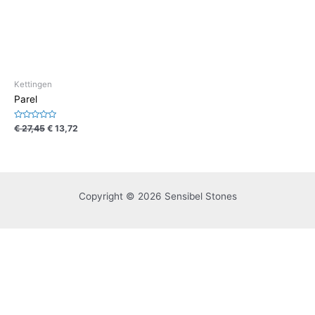
Kettingen
Parel
Waardering
€
27,45
€
13,72
0
uit
5
Copyright © 2026 Sensibel Stones