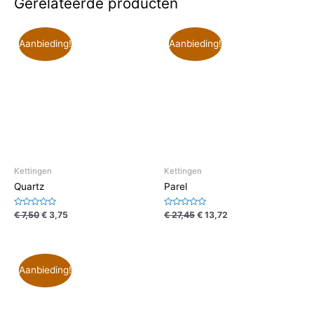
Gerelateerde producten
Aanbieding!
Aanbieding!
Kettingen
Kettingen
Quartz
Parel
Waardering
Waardering
€
7,50
€
3,75
€
27,45
€
13,72
0
0
uit
uit
5
5
Aanbieding!