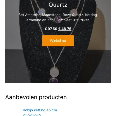
Quartz
Set Amethist, Maansteen, Roze Quartz. Ketting,
armband en ring. Compleet 925 zilver.
€
97,50
€
48,75
Winkel nu
Aanbevolen producten
Robijn ketting 45 cm