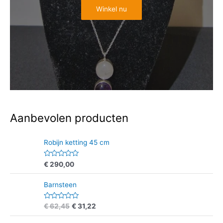
Winkel nu
Aanbevolen producten
Robijn ketting 45 cm
W
€
290,00
a
a
r
Barnsteen
d
e
r
W
€
62,45
€
31,22
i
a
n
a
g