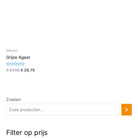
Stenen
Grijze Agaat
Waardering
€
57,50
€
28,75
0
uit
5
Zoeken
Filter op prijs