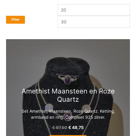
Filter
Amethist Maansteen en Roze
Quartz
Set Amethist, Maansteen, Roze Quartz. Ketting,
armband en ring. Compleet 925 zilver.
€
97,50
€
48,75