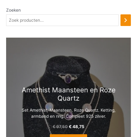
Zoeken
Amethist Maansteen en Roze
Quartz
Set Amethist, Maansteen, Roze Quartz. Ketting,
armband en ring. Compleet 925 zilver.
€
97,50
€
48,75