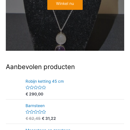
Winkel nu
Aanbevolen producten
Robijn ketting 45 cm
W
€
290,00
a
a
r
Barnsteen
d
e
r
W
€
62,45
€
31,22
i
a
n
a
g
r