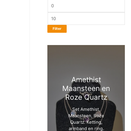
Filter
Amethist
Maansteen en
Roze Quartz
Set Amethist,
Maansteen, Roze
Quartz. Ketting,
armband en ring.