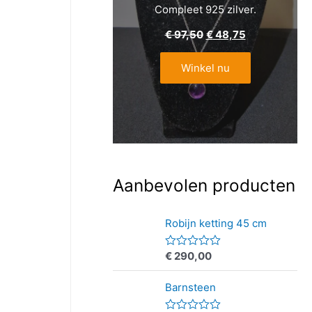
Compleet 925 zilver.
€
97,50
€
48,75
Winkel nu
Aanbevolen producten
Robijn ketting 45 cm
€
290,00
W
a
a
Barnsteen
r
d
e