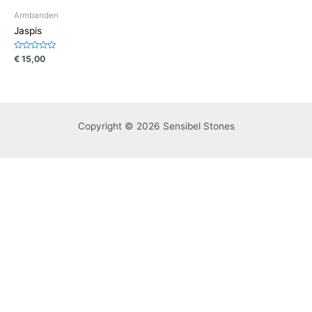
Armbanden
Jaspis
Waardering
€
15,00
0
uit
5
Copyright © 2026 Sensibel Stones