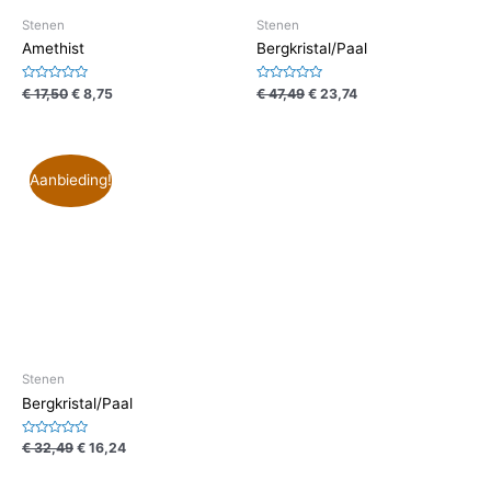
Stenen
Stenen
Amethist
Bergkristal/Paal
Waardering
Waardering
€
17,50
€
8,75
€
47,49
€
23,74
0
0
uit
uit
5
5
Aanbieding!
Stenen
Bergkristal/Paal
Waardering
€
32,49
€
16,24
0
uit
5