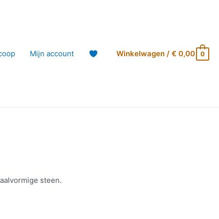
coop
Mijn account
Winkelwagen
/
€
0,00
0
aalvormige steen.