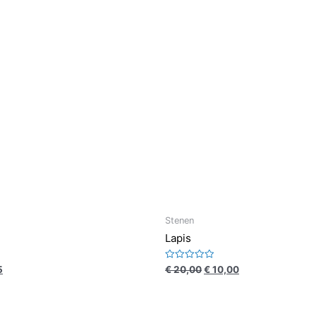
Stenen
Lapis
Waardering
5
€
20,00
€
10,00
0
uit
5