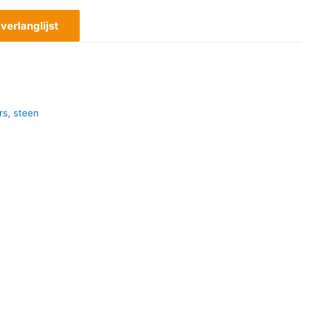
erlanglijst
rs
,
steen