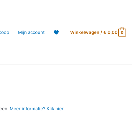
coop
Mijn account
Winkelwagen
/
€
0,00
0
teen.
Meer informatie? Klik hier