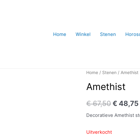
Home
Winkel
Stenen
Horos
Home
/
Stenen
/ Amethist
Amethist
€
67,50
€
48,75
Decoratieve Amethist s
Uitverkocht