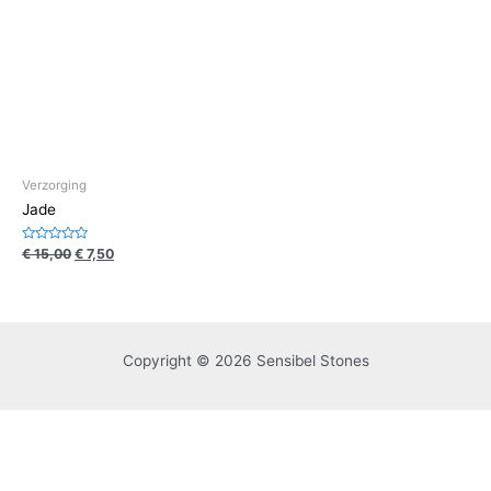
Verzorging
Jade
Waardering
€
15,00
€
7,50
0
uit
5
Copyright © 2026 Sensibel Stones