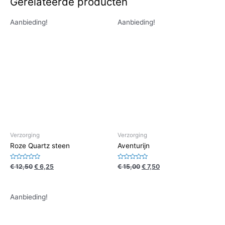
Gerelateerde producten
Aanbieding!
Aanbieding!
Verzorging
Verzorging
Roze Quartz steen
Aventurijn
Waardering
Waardering
€
12,50
€
6,25
€
15,00
€
7,50
0
0
uit
uit
5
5
Aanbieding!