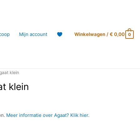
coop
Mijn account
Winkelwagen
/
€
0,00
0
aat klein
t klein
en.
Meer informatie over Agaat? Klik hier.