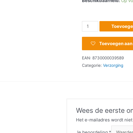
Beschikbaarheid:
Op vo
Toevoege
Toevoegen aan v
EAN:
8730000039589
Categorie:
Verzorging
Wees de eerste om
Het e-mailadres wordt niet
Je beoordeling
*