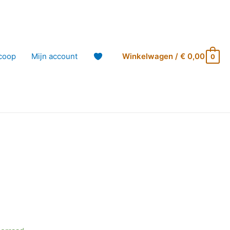
coop
Mijn account
Winkelwagen
/
€
0,00
0