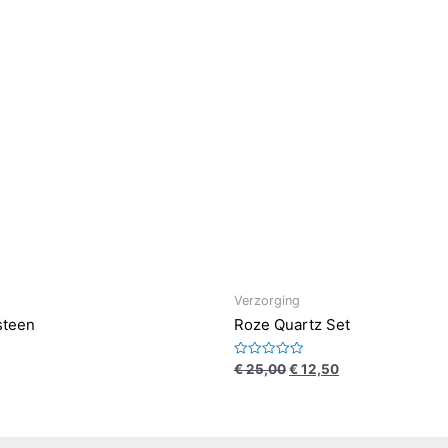
Verzorging
steen
Roze Quartz Set
Waardering
€
25,00
€
12,50
0
uit
5