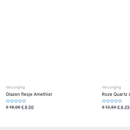
Verzorging
Verzorging
Glazen flesje Amethist
Roze Quartz 
Waardering
Waardering
€
19,00
€
9,50
€
12,50
€
6,25
0
0
uit
uit
5
5