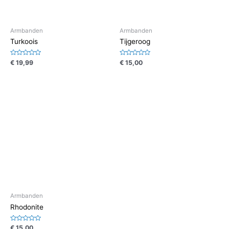
Armbanden
Armbanden
Turkoois
Tijgeroog
Waardering
Waardering
€
19,99
€
15,00
0
0
uit
uit
5
5
Armbanden
Rhodonite
Waardering
€
15,00