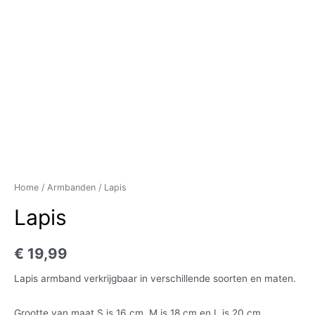
Home
/
Armbanden
/ Lapis
Lapis
€
19,99
Lapis armband verkrijgbaar in verschillende soorten en maten.
Grootte van maat S is 16 cm, M is 18 cm en L is 20 cm.