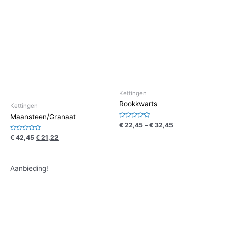
Kettingen
Rookkwarts
Kettingen
Maansteen/Granaat
Waardering
€
22,45
–
€
32,45
0
uit
Waardering
€
42,45
€
21,22
5
0
uit
5
Aanbieding!