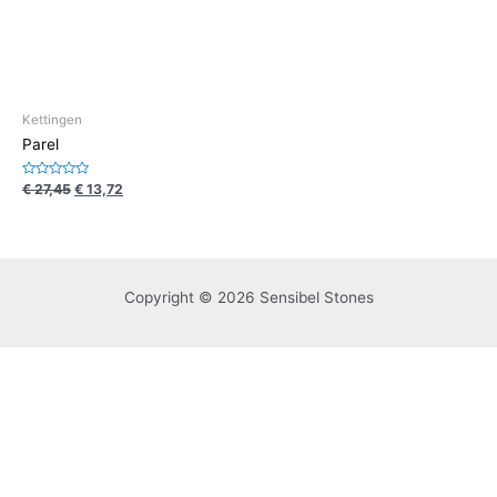
Kettingen
Parel
Waardering
€
27,45
€
13,72
0
uit
5
Copyright © 2026 Sensibel Stones