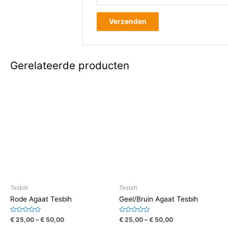
Gerelateerde producten
Tesbih
Tesbih
Rode Agaat Tesbih
Geel/Bruin Agaat Tesbih
Waardering
Waardering
€
25,00
–
€
50,00
€
25,00
–
€
50,00
0
0