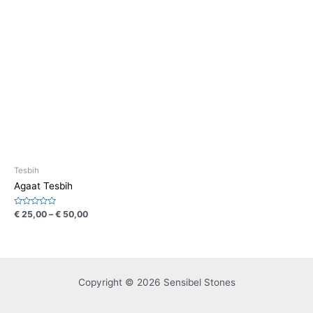
uit
uit
5
5
Tesbih
Agaat Tesbih
Waardering
€
25,00
–
€
50,00
0
uit
5
Copyright © 2026 Sensibel Stones