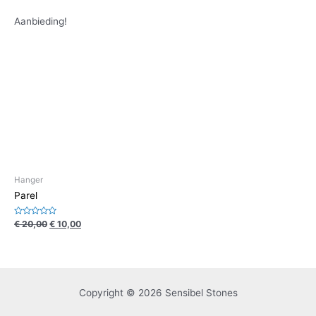
Aanbieding!
Hanger
Parel
Waardering
€
20,00
€
10,00
0
uit
5
Copyright © 2026 Sensibel Stones