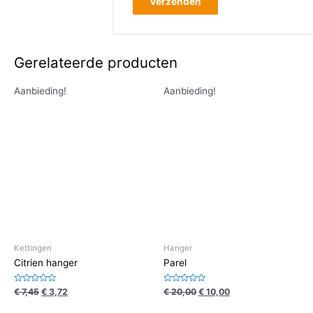
Gerelateerde producten
Aanbieding!
Aanbieding!
Kettingen
Hanger
Citrien hanger
Parel
Waardering
Waardering
€
7,45
€
3,72
€
20,00
€
10,00
0
0
uit
uit
5
5