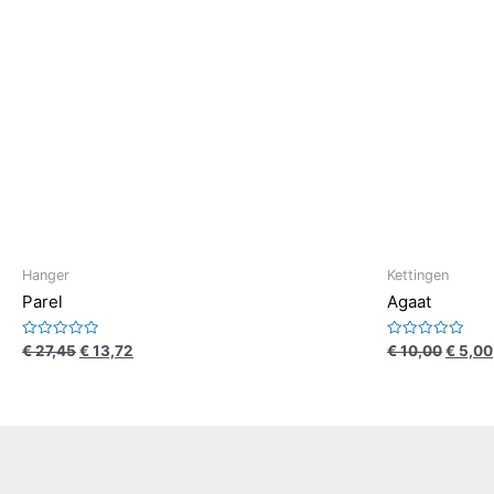
Hanger
Kettingen
Parel
Agaat
Waardering
Waardering
€
27,45
€
13,72
€
10,00
€
5,00
0
0
uit
uit
5
5