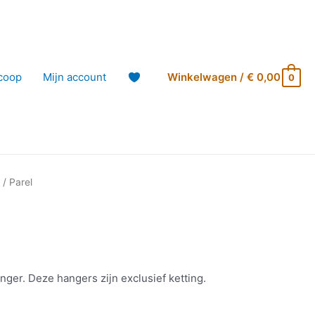
coop
Mijn account
Winkelwagen
/
€
0,00
0
r
/ Parel
anger. Deze hangers zijn exclusief ketting.