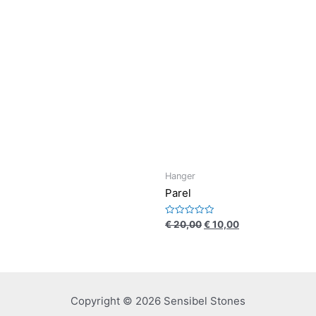
Hanger
Parel
Waardering
€
20,00
€
10,00
0
uit
5
Copyright © 2026 Sensibel Stones