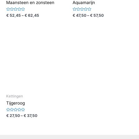
Maansteen en zonsteen
Aquamarijn
Waardering
Waardering
€
52,45
–
€
62,45
€
47,50
–
€
57,50
0
0
uit
uit
5
5
Kettingen
Tijgeroog
Waardering
€
27,50
–
€
37,50
0
uit
5