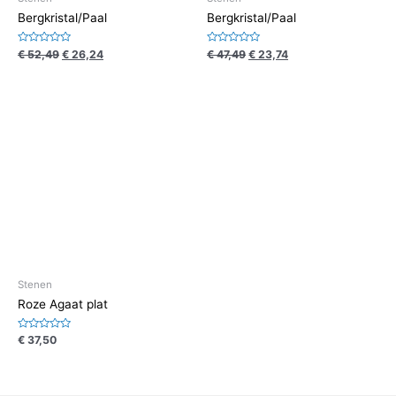
Bergkristal/Paal
Bergkristal/Paal
Waardering
Waardering
€
52,49
€
26,24
€
47,49
€
23,74
0
0
uit
uit
5
5
Stenen
Roze Agaat plat
Waardering
€
37,50
0
uit
5