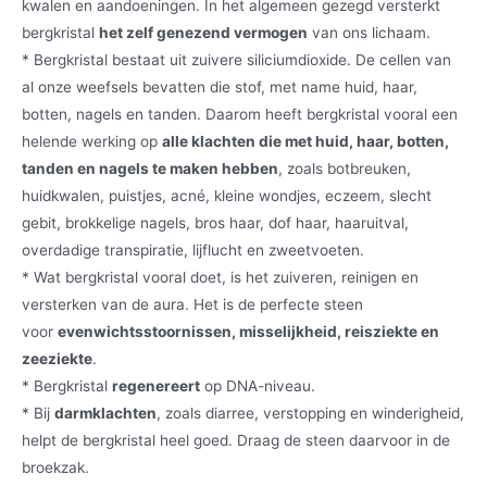
kwalen en aandoeningen. In het algemeen gezegd versterkt
bergkristal
het zelf genezend vermogen
van ons lichaam.
* Bergkristal bestaat uit zuivere siliciumdioxide. De cellen van
al onze weefsels bevatten die stof, met name huid, haar,
botten, nagels en tanden. Daarom heeft bergkristal vooral een
helende werking op
alle klachten die met huid, haar, botten,
tanden en nagels te maken hebben
, zoals botbreuken,
huidkwalen, puistjes, acné, kleine wondjes, eczeem, slecht
gebit, brokkelige nagels, bros haar, dof haar, haaruitval,
overdadige transpiratie, lijflucht en zweetvoeten.
* Wat bergkristal vooral doet, is het zuiveren, reinigen en
versterken van de aura. Het is de perfecte steen
voor
evenwichtsstoornissen, misselijkheid, reisziekte en
zeeziekte
.
* Bergkristal
regenereert
op DNA-niveau.
* Bij
darmklachten
, zoals diarree, verstopping en winderigheid,
helpt de bergkristal heel goed. Draag de steen daarvoor in de
broekzak.