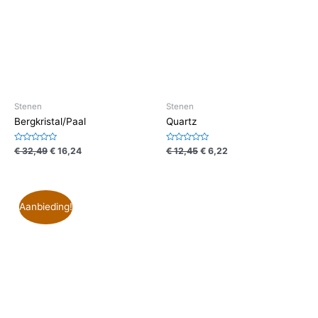
Stenen
Stenen
Bergkristal/Paal
Quartz
Waardering
Waardering
€
32,49
€
16,24
€
12,45
€
6,22
0
0
uit
uit
5
5
Aanbieding!