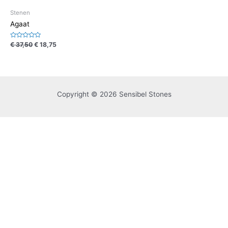
Stenen
Agaat
Waardering
€
37,50
€
18,75
0
uit
5
Copyright © 2026 Sensibel Stones