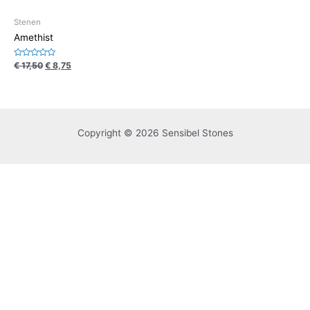
Stenen
Amethist
Waardering
€
17,50
€
8,75
0
uit
5
Copyright © 2026 Sensibel Stones