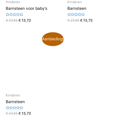
Kinderen
Kinderen
Barnsteen voor baby’s
Barnsteen
Waardering
Waardering
€
27,45
€
13,72
€
27,45
€
13,72
0
0
uit
uit
5
5
Aanbieding!
Kinderen
Barnsteen
Waardering
€
27,45
€
13,72
0
uit
5