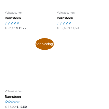
Volwassenen
Volwassenen
Barnsteen
Barnsteen
Waardering
Waardering
€
22,45
€
11,22
€
32,50
€
16,25
0
0
uit
uit
5
5
Aanbieding!
Volwassenen
Barnsteen
Waardering
€
35,00
€
17,50
0