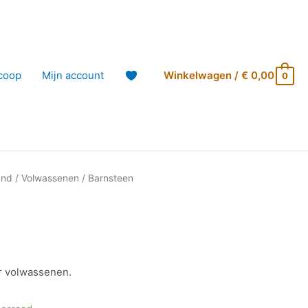
coop
Mijn account
Winkelwagen
/
€
0,00
0
and
/
Volwassenen
/ Barnsteen
r volwassenen.