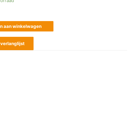
orraad
n aan winkelwagen
erlanglijst