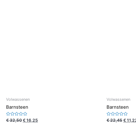
Volwassenen
Volwassenen
Barnsteen
Barnsteen
Waardering
Waardering
€
32,50
€
16,25
€
22,45
€
11,2
0
0
uit
uit
5
5