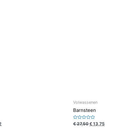
Volwassenen
Barnsteen
Waardering
2
€
27,50
€
13,75
0
uit
5