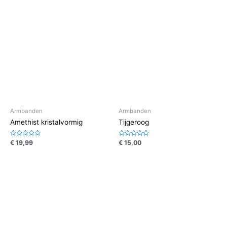
Armbanden
Armbanden
Amethist kristalvormig
Tijgeroog
Waardering
Waardering
€
19,99
€
15,00
0
0
uit
uit
5
5