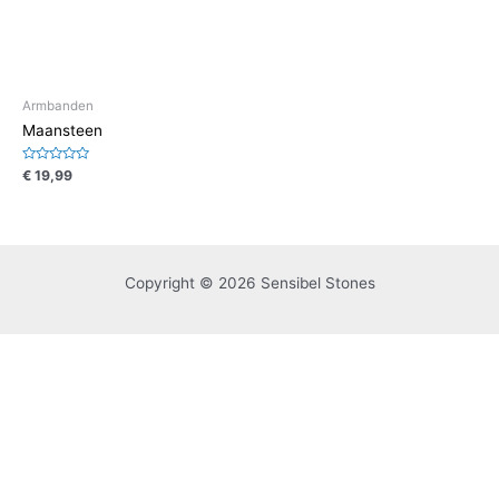
Armbanden
Maansteen
Waardering
€
19,99
0
uit
5
Copyright © 2026 Sensibel Stones