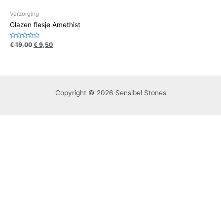
Verzorging
Glazen flesje Amethist
Waardering
€
19,00
€
9,50
0
uit
5
Copyright © 2026 Sensibel Stones