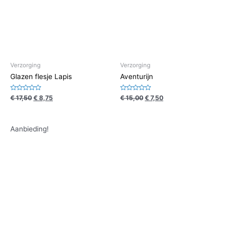
Verzorging
Verzorging
Glazen flesje Lapis
Aventurijn
Waardering
Waardering
€
17,50
€
8,75
€
15,00
€
7,50
0
0
uit
uit
5
5
Aanbieding!