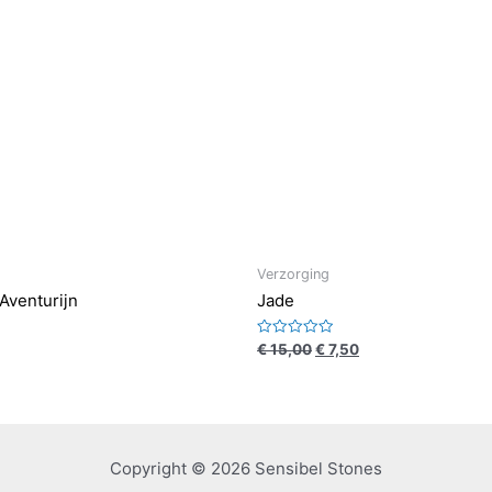
Verzorging
 Aventurijn
Jade
Waardering
€
15,00
€
7,50
0
uit
5
Copyright © 2026 Sensibel Stones