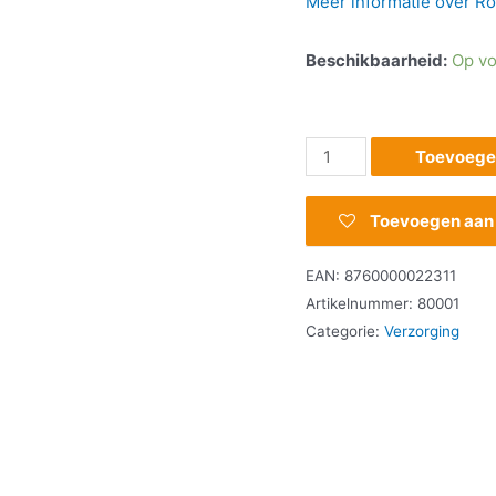
Meer informatie over Roz
Beschikbaarheid:
Op vo
Toevoege
Toevoegen aan v
EAN:
8760000022311
Artikelnummer:
80001
Categorie:
Verzorging