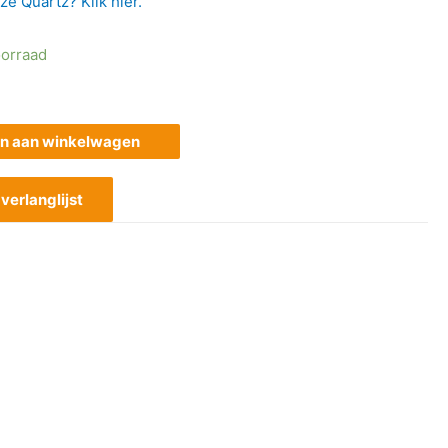
e Quartz? Klik hier.
orraad
n aan winkelwagen
erlanglijst