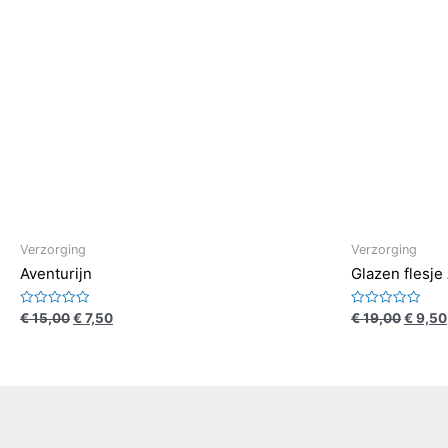
Verzorging
Verzorging
Aventurijn
Glazen flesje
Waardering
Waardering
€
15,00
€
7,50
€
19,00
€
9,50
0
0
uit
uit
5
5