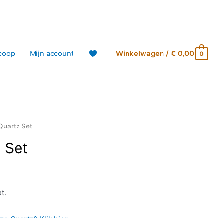
coop
Mijn account
Winkelwagen
/
€
0,00
0
Quartz Set
 Set
t.