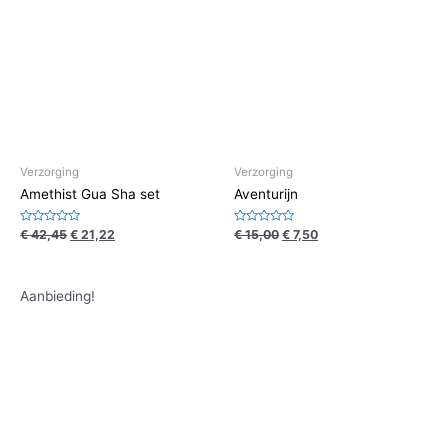
Verzorging
Verzorging
Amethist Gua Sha set
Aventurijn
Waardering
Waardering
€
42,45
€
21,22
€
15,00
€
7,50
0
0
uit
uit
5
5
Aanbieding!