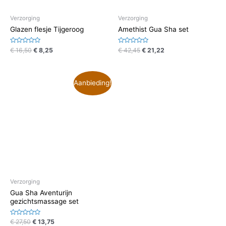
Verzorging
Verzorging
Glazen flesje Tijgeroog
Amethist Gua Sha set
Waardering
Waardering
€
16,50
€
8,25
€
42,45
€
21,22
0
0
uit
uit
5
5
Aanbieding!
Verzorging
Gua Sha Aventurijn
gezichtsmassage set
Waardering
€
27,50
€
13,75