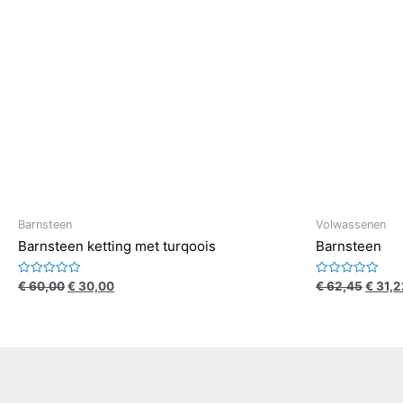
Barnsteen
Volwassenen
Barnsteen ketting met turqoois
Barnsteen
Waardering
Waardering
€
60,00
€
30,00
€
62,45
€
31,2
0
0
uit
uit
5
5