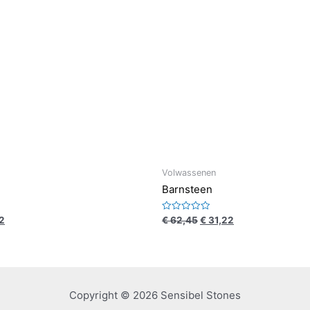
Volwassenen
Barnsteen
Waardering
2
€
62,45
€
31,22
0
uit
5
Copyright © 2026 Sensibel Stones