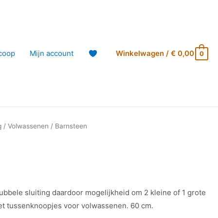
coop
Mijn account
Winkelwagen
/
€
0,00
0
g
/
Volwassenen
/ Barnsteen
ubbele sluiting daardoor mogelijkheid om 2 kleine of 1 grote
Met tussenknoopjes voor volwassenen. 60 cm.