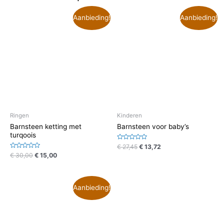
Aanbieding!
Aanbieding!
Ringen
Kinderen
Barnsteen ketting met
Barnsteen voor baby’s
turqoois
Waardering
€
27,45
€
13,72
0
Waardering
€
30,00
€
15,00
uit
0
5
uit
5
Aanbieding!