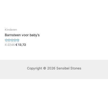
Kinderen
Barnsteen voor baby’s
Waardering
€
27,45
€
13,72
0
uit
5
Copyright © 2026 Sensibel Stones