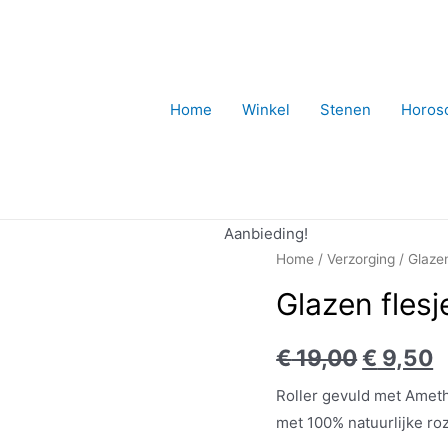
Home
Winkel
Stenen
Horos
Aanbieding!
Home
/
Verzorging
/ Glazen
Glazen flesj
€
19,00
€
9,50
Roller gevuld met Amethi
met 100% natuurlijke ro