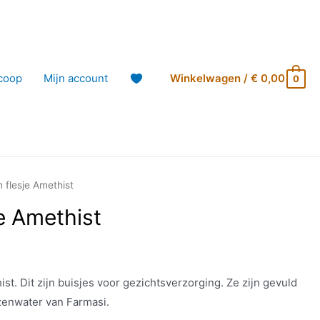
coop
Mijn account
Winkelwagen
/
€
0,00
0
 flesje Amethist
e Amethist
st. Dit zijn buisjes voor gezichtsverzorging. Ze zijn gevuld
zenwater van Farmasi.