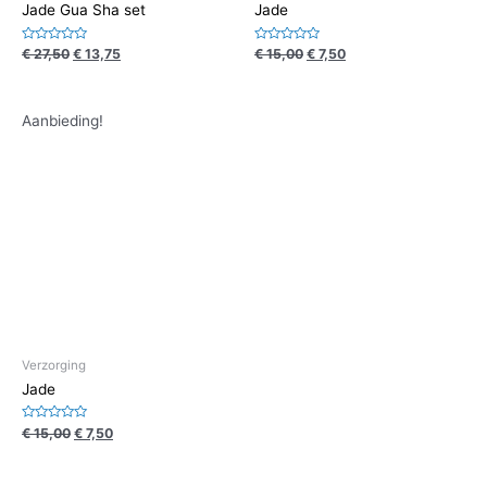
Jade Gua Sha set
Jade
Waardering
Waardering
€
27,50
€
13,75
€
15,00
€
7,50
0
0
uit
uit
5
5
Aanbieding!
Verzorging
Jade
Waardering
€
15,00
€
7,50
0
uit
5