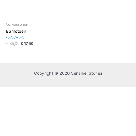
Volwassenen
Barnsteen
Waardering
€
35,00
€
17,50
0
uit
5
Copyright © 2026 Sensibel Stones