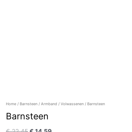
Home
/
Barnsteen
/
Armband
/
Volwassenen
/ Barnsteen
Barnsteen
€
22,45
€
14,59