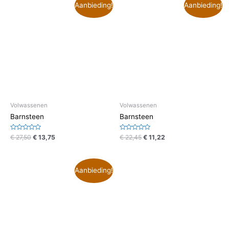
Aanbieding!
Aanbieding!
Volwassenen
Volwassenen
Barnsteen
Barnsteen
Waardering
Waardering
€
27,50
€
13,75
€
22,45
€
11,22
0
0
uit
uit
5
5
Aanbieding!